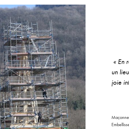
« En r
un lie
joie i
Maçonneri
Embelliss